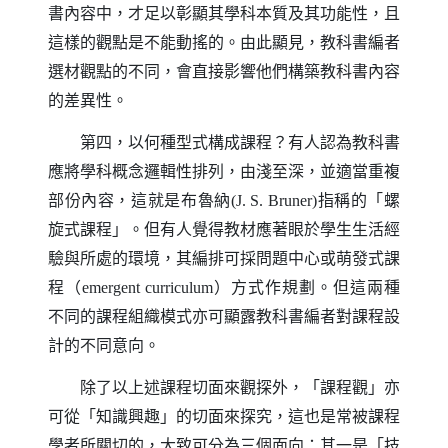
書內容中，才足以彰顯其學科本質及其功能性，且
這樣的觀點是不能動搖的。由此顯見，教科書編者
選材觀點的不同，會直接影響他們構築教科書內容
的差異性。
第四，以何種型式構成課程？有人認為教科書
應將學科概念邏輯性排列，由淺至深，並適當重複
部份內容，這就是布魯納
指稱的「螺
(J. S. Bruner)
旋式課程」。但有人覺得教材應著眼於學生生活經
驗與所處的環境，其編排可採問題中心或萌發式課
程（
）方式作規劃。但這兩種
emergent curriculum
不同的課程組織模式亦可顯露教科書編者對課程設
計的不同意向。
除了以上述課程切面來觀探外，「課程觀」亦
可從「知識興趣」的切面來探究，這也是常被課程
學者所關切的，大致可分為三個面向：其一是「技