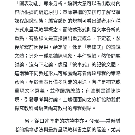
「圖表功能」等來分析。編輯大意可以看出教材內
容所根據的編選原則；章節架構的安排可了解整體
課程組織型態；編寫體例的規劃可看出編者用何種
方式來呈現教學概念。而敘述形式則是文本分析的
重點，有些課文是直接提出重要概念，下定義，然
後解釋前因後果，給定論，像是「典律式」的論說
文體；另外一種是鋪陳現象、事件經過，然後問題
討論，沒有下定論，像是「敘事式」的記敘文體，
這兩種不同敘述形式可顯露編寫者傳達課程的策略
意涵。至於圖表具備多功能的用途，有些是補充或
重現文字意義，並作歸納總結；有些則是鋪陳情
境、引發思考與討論。上述個面向之分析協助我們
探究教科書編者編寫教材的課程觀點。
另，從口述歷史的訪談中亦可發現──當時編
者的編寫想法與最終呈現教科書之間的落差，尤其