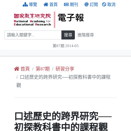
跳到主要內容
:::
導覽
首頁
期刊
訂閱
取消
搜尋
搜尋
進階搜尋
第87期 2014-05
:::
首頁
第87期
研習分享
口述歷史的跨界研究──初探教科書中的課程
觀
口述歷史的跨界研究──
初探教科書中的課程觀