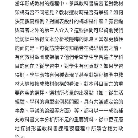
當年形成教材的過程中，參與教科書編審者對教材
架構有否不同意見？教材選材時是否有爭議？如何
決定撰寫體例？對圖表設計的構想是什麼？有否編
與審者之外的第三人介入？這些提問可以幫助我們
從訪談中獲得文本分析被隱晦的訊息。當然更積極
的面向是，可從訪談中得知編者在構思編寫之前，
有何教材藍圖或架構？他們希望學生學習這些學科
目的何在？從學習中，對學生有何貢獻？如果學習
得好，學生應該有何種表現？甚至對課程標準中教
材大綱轉換成教材架構的看法、對本科目而言的重
要內容的選擇、選材所考量的出發點（如：從生活
經驗、學科的典型案例與問題、具有共識或定論的
事象、爭議的論題等方面）等，都可以一一成為補
充教科書文本分析所不足的重要資料，從中更深層
地探討形塑教科書課程觀歷程中所隱含權力政
治。