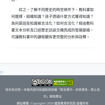
綜之，了解不同歷史的時空條件下，教科書如
何選擇、組織知識？孩子透過什麼方式獲得知識？
為何是這些知識被合法化？如何合法化？經由教科
書文本分析及口述歷史訪談交織而成的發展脈絡，
可讓教科書中的課程觀有更完整的分析與詮釋。
:::
除另有註明，本報內容均依據創用授權「姓名標示—非商業性—禁止改
作」條款釋出
（另開新視窗）
網站導覽
| Copyright© 2020
國家教育研究院
版權所有