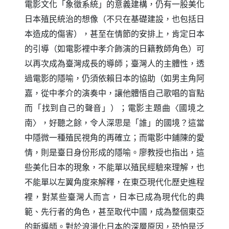
電影文化「象徵系統」的意義建構，仍有一股美化
日本殖民統治的想像
不只在基礎建設，也包括日
（
本造成的傷害
，甚至在情節的安排上，肯定日本
）
的引導
如電影裡中孝介飾演的日籍教師角色）可
（
以再次成為臺灣成長的導師；臺灣人的主體性，透
過電影的隱喻，仍須依賴日本的協助
如男主角阿
（
嘉，從中孝介的演奏中，讓他體悟自己歌唱的盲點
而「找到自己的聲音」
；電影主題曲〈國境之
）
南〉，好聽之餘，令人深思是「誰」的國境？這當
中隱微一種殖民視角的再確立；而電影中鋪陳的愛
情，則是臺日身份形成的隱喻。廖教授也指出，這
些美化日本的現象，不能單以殖民經驗來理解，也
不能單以左翼角度來解釋，在東亞現代化歷史進程
裡，對某些臺灣人而言，日本已成為現代化的典
範、先行者的角色，甚至取代中國，成為整個東亞
的新導師。對於浪漫化日本的深層原因，恐怕是泛