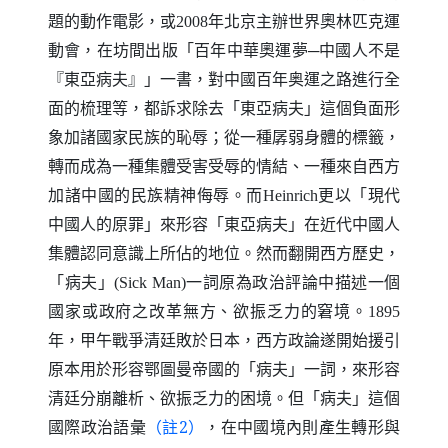
題的動作電影，或
年北京主辦世界奧林匹克運
2008
動會，在坊間出版「百年中華奧運夢─中國人不是
『東亞病夫』」一書，對中國百年奥運之路進行全
面的梳理等，都訴求除去「東亞病夫」這個負面形
象加諸國家民族的恥辱；從一種孱弱身體的標籤，
轉而成為一種集體受害受辱的情結、一種來自西方
加諸中國的民族精神侮辱。而
更以「現代
Heinrich
中國人的原罪」來形容「東亞病夫」在近代中國人
集體認同意識上所佔的地位。然而翻開西方歷史，
「病夫」
一詞原為政治評論中描述一個
(Sick Man)
國家或政府之改革無方、欲振乏力的窘境。
1895
年，甲午戰爭清廷敗於日本，西方政論遂開始援引
原本用於形容鄂圖曼帝國的「病夫」一詞，來形容
清廷分崩離析、欲振乏力的困境。但「病夫」這個
國際政治語彙
（註2）
，在中國境內則產生轉形與