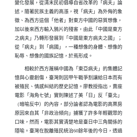
變化發展，從清末民初倡導自省改革的「病夫」論
述，隨著民族主義的高漲，視「病夫」為外侮的象
徵、為西方這個「他者」對東方中國的惡質想像，
加以後來西方輸入鴉片的殘害，由此「中國是東方
之病夫」乃轉形發展到「中國是東方病夫之國」；
從「病夫」到「病國」，一種想像的身體、想像的
恥辱、想像的國族記憶，於焉形成。
相較於西方蔑稱中國為「東亞病夫」的集體記
憶與心靈創傷，臺灣則因甲午戰爭割讓給日本而有
被殖民、情感糾結的歷史記憶。廖教授指出，賣座
電影「海角七號」實則陳述了美「日」反「臺北」
暗喻反中
的內容，部分論者認為電影的高票房
（
）
原因來自其「非政治傾向」擄獲了許多年輕觀眾的
口味，然而，電影其實清楚地是臺日中三角關係的
隱喻。臺灣在脫離殖民統治
餘年後的今日，透過
60