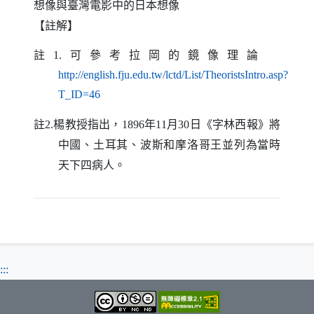
【註解】
註
可參考拉岡的鏡像理論
（另開新視
1
.
http://english.fju.edu.tw/lctd/List/TheoristsIntro.asp?
（另開新視窗）
T_ID=46
註
楊教授指出，
年
月
日
《字林西報》將
2.
1896
11
30
中國、土耳其、波斯和摩洛哥王並列為當時
天下四病人。
:::