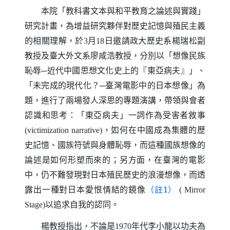
本院「教科書文本與和平教育之論述與實踐」
研究計畫，為增益研究夥伴對歷史記憶與殖民主義
的相關理解，於
月
日
邀請政大歷史系楊瑞松副
3
18
教授及臺大外文系廖咸浩教授，分別以「想像民族
恥辱─近代中國思想文化史上的『東亞病夫』」、
「未完成的現代化？─臺灣電影中的日本想像」為
題，進行了兩場發人深思的專題演講，帶領與會者
認識和思考：「東亞病夫」一詞作為受害者敘事
，如何在中國成為集體的歷
(victimization narrative)
史記憶、國族符號與身體恥辱，而這種國族想像的
論述是如何形塑而來的；另方面，在臺灣的電影
中，仍不難發現對日本殖民歷史的浪漫想像，而透
露出一種對日本愛恨情結的鏡像
（註1）
( Mirror
以追求自我的認同。
Stage)
楊教授指出，不論是
年代李小龍以功夫為
1970