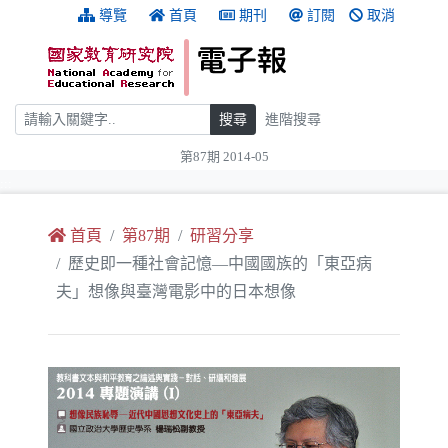
跳到主要內容
:::
導覽
首頁
期刊
訂閱
取消
搜尋
搜尋
進階搜尋
第87期 2014-05
:::
首頁
第87期
研習分享
歷史即一種社會記憶—中國國族的「東亞病
夫」想像與臺灣電影中的日本想像