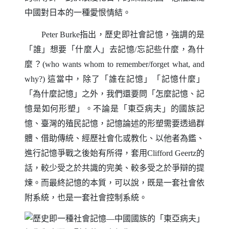
中國對日本的一種愛恨情結。
指出，歷史即社會記憶，強調的是
Peter Burke
「誰」想要「什麼人」去記憶
忘記些什麼，為什
/
麼？
(who wants whom to remember/forget what, and
這當中，除了「誰在記憶」「記憶什麼」
why?)
「為什麼記憶」之外，我們還要問「怎麼記憶、記
憶是如何形塑」。不論是「東亞病夫」的國族記
憶、臺灣的殖民記憶，記憶論述的形塑需要透過群
體、借助傳統、經歷社會化或教化、以他者為鑑、
進行記憶爭戰之後始有所得，套用
的
Clifford
Geertz
話，較少受之於共識的完美、較多受之於爭辯的提
煉。而最終記憶的本質，可以說，既是一套社會依
附系統，也是一套社會控制系統。