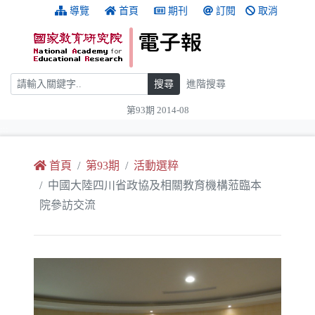
跳到主要內容
:::
導覽
首頁
期刊
訂閱
取消
搜尋
搜尋
進階搜尋
第93期 2014-08
:::
首頁
第93期
活動選粹
中國大陸四川省政協及相關教育機構蒞臨本
院參訪交流