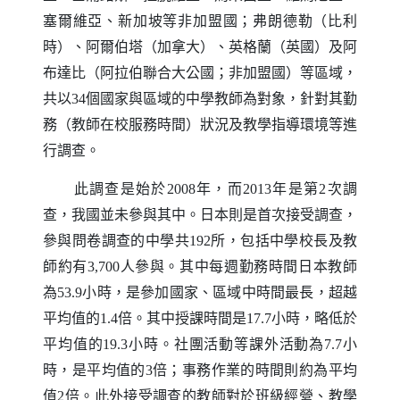
塞爾維亞、新加坡等非加盟國；弗朗德勒（比利
時）、阿爾伯塔（加拿大）、英格蘭（英國）及阿
布達比（阿拉伯聯合大公國；非加盟國）等區域，
共以
個國家與區域的中學教師為對象，針對其勤
34
務（教師在校服務時間）狀況及教學指導環境等進
行調查。
此調查是始於
年，而
年是第
次調
2008
2013
2
查，我國並未參與其中。日本則是首次接受調查，
參與問卷調查的中學共
所，包括中學校長及教
192
師約有
人參與。其中每週勤務時間日本教師
3,700
為
小時，是參加國家、區域中時間最長，超越
53.9
平均值的
倍。其中授課時間是
小時，略低於
1.4
17.7
平均值的
小時。社團活動等課外活動為
小
19.3
7.7
時，是平均值的
倍；事務作業的時間則約為平均
3
值
倍。此外接受調查的教師對於班級經營、教學
2