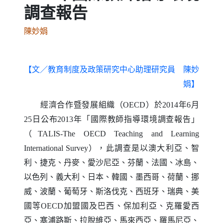
調查報告
陳妙娟
【文／教育制度及政策研究中心助理研究員 陳妙
娟】
經濟合作暨發展組織（
）於
年
月
OECD
2014
6
日
公布
年「國際教師指導環境調查報告」
25
2013
（
TALIS-The OECD Teaching and Learning
），此調查是以澳大利亞、智
International Survey
利、捷克、丹麥、愛沙尼亞、芬蘭、法國、冰島、
以色列、義大利、日本、韓國、墨西哥、荷蘭、挪
威、波蘭、葡萄牙、斯洛伐克、西班牙、瑞典、美
國等
加盟國及巴西、保加利亞、克羅愛西
OECD
亞、塞浦路斯、拉脫維亞、馬來西亞、羅馬尼亞、