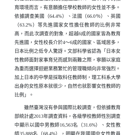
育環境而言，有意願擔任學校教師的女性並不多。
依據調查美國（
）、法國（
％）、英國
64.4%
66.0
（
）等先進國家女性擔任教師的比例非常
63.2%
高，而此次調查的對象，超越
成的國家皆為教育
6
先進國，女性校長介於
～
成的國家、區域居多，
4
6
日本比例之低令人驚訝。文部科學省認為「日本女
性教師面對家事育兒而感到兩難之際，寧願以家庭
為重而選擇迴避業務繁忙的管理職傾向非常強烈。
加上日本的中學是採取科任教師制，理工科系大學
出身的女性原本就很少，自然也就影響女性教師的
比例」。
雖然臺灣沒有參與國際比較調查，但依據教育
部統計處
年調查資料，各級學校教師性別調查
2013
中顯示以國中男教師
名（
）、女性教
16,563
31.6%
師
名（
），明顯在我國國中女性教員
35,888
68.4%