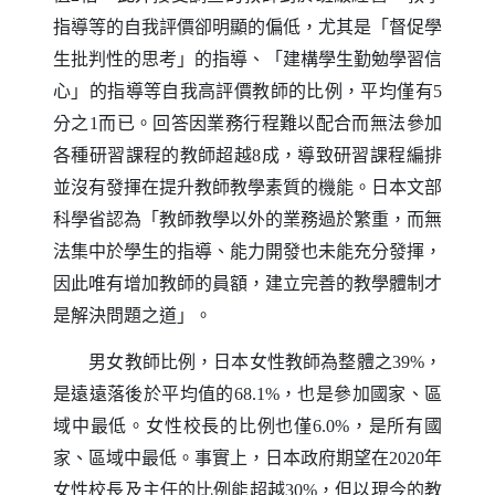
指導等的自我評價卻明顯的偏低，尤其是「督促學
生批判性的思考」的指導、「建構學生勤勉學習信
心」的指導等自我高評價教師的比例，平均僅有
5
分之
而已。回答因業務行程難以配合而無法參加
1
各種研習課程的教師超越
成，導致研習課程編排
8
並沒有發揮在提升教師教學素質的機能。日本文部
科學省認為「教師教學以外的業務過於繁重，而無
法集中於學生的指導、能力開發也未能充分發揮，
因此唯有增加教師的員額，建立完善的教學體制才
是解決問題之道」。
男女教師比例，日本女性教師為整體之
，
39%
是遠遠落後於平均值的
，也是參加國家、區
68.1%
域中最低。女性校長的比例也僅
，是所有國
6.0%
家、區域中最低。事實上，日本政府期望在
年
2020
女性校長及主任的比例能超越
，但以現今的教
30%