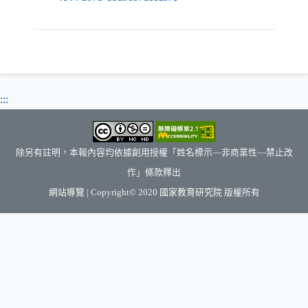
:::
除另有註明，本報內容均依據創用授權「姓名標示—非商業性—禁止改
作」條款釋出
（另開新視窗）
網站導覽
| Copyright© 2020
國家教育研究院
版權所有