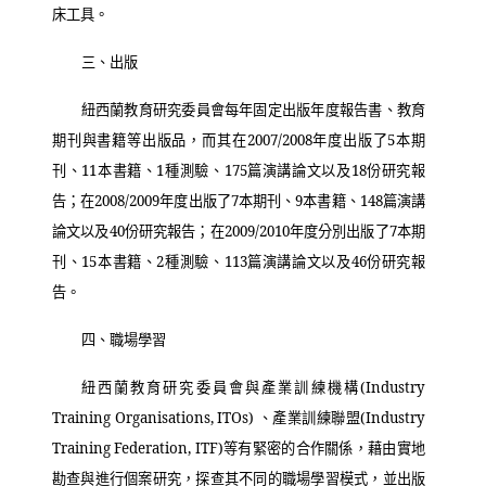
床工具。
三、出版
紐西蘭教育研究委員會每年固定出版年度報告書、教育
期刊與書籍等出版品，而其在
2007/2008
年度出版了
5
本期
刊、
11
本書籍、
1
種測驗、
175
篇演講論文以及
18
份研究報
告；在
2008/2009
年度出版了
7
本期刊、
9
本書籍、
148
篇演講
論文以及
40
份研究報告；在
2009/2010
年度分別出版了
7
本期
刊、
15
本書籍、
2
種測驗、
113
篇演講論文以及
46
份研究報
告。
四、職場學習
紐西蘭教育研究委員會與產業訓練機構
(Industry
Training Organisations, ITOs)
、產業訓練聯盟
(Industry
Training Federation, ITF)
等有緊密的合作關係，藉由實地
勘查與進行個案研究，探查其不同的職場學習模式，並出版