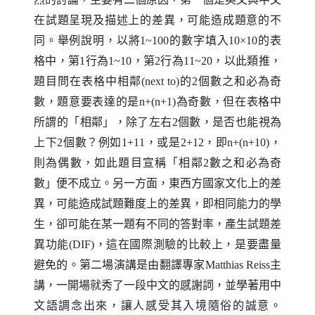
在試題呈現及描述上的差異，可能造成題意的不
同。舉例說明，以將
的數字填入
的表
1~100
10×10
格中，第
行為
，第
行為
，以此類推，
1
1~10
2
11~20
題目問在表格中相鄰
的
個數之和必為奇
(next to)
2
數，題意要表達的是
為奇數，但在表格中
n+(n+1)
所謂的「相鄰」，除了左右
個數，是否也能視為
2
上下
個數？例如
，或是
，即
，
2
1+11
2+12
n+(n+10)
則為偶數，如此題目宣稱「相鄰
數之和必為奇
2
數」便不成立。另一方面，東西方國家文化上的差
異，可能造成試題難度上的差異，即相同能力的學
生，卻可能在某一題有不同的答對率，產生試題差
異功能
，這在國際測驗的比較上，是要盡量
(DIF)
避免的。第二場演講是由翻譯專家
主
Matthias Reiss
講，一開場就秀了一段中文的感謝詞，並學著用中
文語調念出來，讓人感受其入境隨俗的誠意。