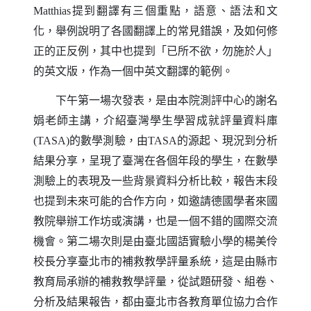
提到翻譯有三個重點，語意、語法和文
Matthias
化，舉例說明了各國翻譯上的常見錯誤，及如何修
正的正反例，其中也提到「已所不欲，勿施於人」
的英文版，作為一個中英文翻譯的範例。
下午第一場次發表，是由本院測評中心的謝名
娟老師主講，介紹臺灣學生學習成就評量資料庫
的數學測驗，由
的源起、現況到分析
(TASA)
TASA
結果分享，呈現了臺灣在各個年段的學生，在數學
測驗上的表現及一些背景資料分析比較，報告末段
也提到未來可能的合作方向，如邀請德國學者來國
教院舉辦工作坊或演講，也是一個不錯的國際交流
機會。第二場次則是由臺北國語實驗小學的楊美伶
校長分享臺北市的補救教學評量系統，這是由縣市
教育局承辦的補救教學評量，從試題研發、組卷、
分析及結果報告，都由臺北市各教育單位協力合作