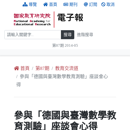
跳到主要內容
:::
導覽
首頁
期刊
訂閱
取消
搜尋
搜尋
進階搜尋
第87期 2014-05
:::
首頁
第87期
教育交流道
參與「德國與臺灣數學教育測驗」座談會心
得
參與「德國與臺灣數學教
育測驗」座談會心得