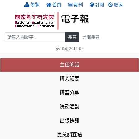
跳到主要內容
:::
導覽
首頁
期刊
訂閱
取消
搜尋
搜尋
進階搜尋
第10期 2011-02
:::
(目前選取的頁籤)
(目前選取的頁籤)
主任的話
研究紀要
研習分享
院務活動
出版快訊
民意調查站