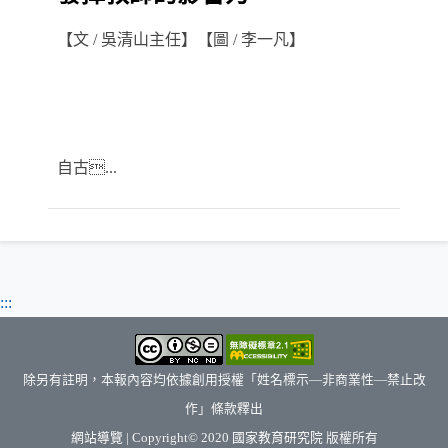
【文 / 吳清山主任】【圖 / 李一凡】
自古...
:::
除另有註明，本報內容均依據創用授權「姓名標示—非商業性—禁止改
作」條款釋出
（另開新視窗）
網站導覽
| Copyright© 2020
國家教育研究院
版權所有