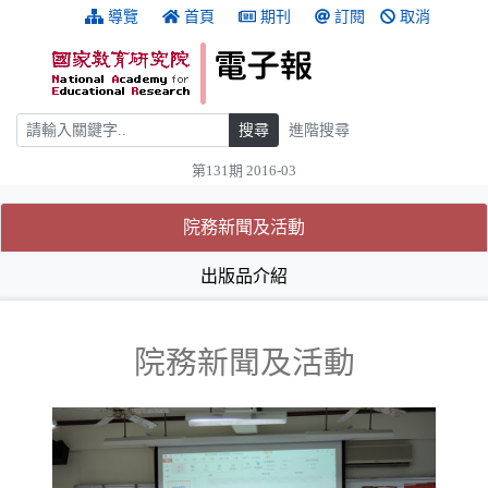
跳到主要內容
:::
導覽
首頁
期刊
訂閱
取消
搜尋
搜尋
進階搜尋
第131期 2016-03
:::
(目前選取的頁籤)
(目前選取的頁籤)
院務新聞及活動
出版品介紹
院務新聞及活動