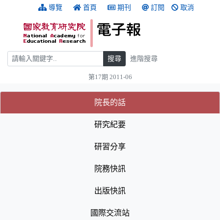
跳到主要內容
:::
導覽
首頁
期刊
訂閱
取消
搜尋
搜尋
進階搜尋
第17期 2011-06
:::
(目前選取的頁籤)
(目前選取的頁籤)
院長的話
研究紀要
研習分享
院務快訊
出版快訊
國際交流站