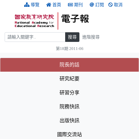
跳到主要內容
:::
導覽
首頁
期刊
訂閱
取消
搜尋
搜尋
進階搜尋
第18期 2011-06
:::
(目前選取的頁籤)
(目前選取的頁籤)
院長的話
研究紀要
研習分享
院務快訊
出版快訊
國際交流站