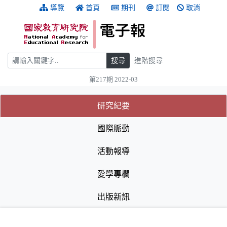
跳到主要內容
:::
導覽
首頁
期刊
訂閱
取消
搜尋
搜尋
進階搜尋
第217期 2022-03
:::
(目前選取的頁籤)
(目前選取的頁籤)
研究紀要
國際脈動
活動報導
愛學專欄
出版新訊