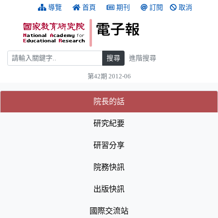
跳到主要內容
:::
導覽
首頁
期刊
訂閱
取消
搜尋
搜尋
進階搜尋
第42期 2012-06
:::
(目前選取的頁籤)
(目前選取的頁籤)
院長的話
研究紀要
研習分享
院務快訊
出版快訊
國際交流站