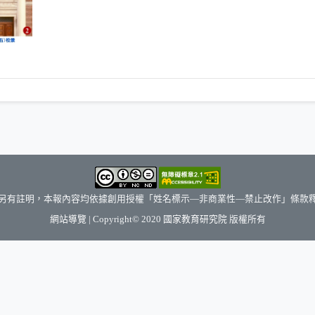
另有註明，本報內容均依據創用授權「姓名標示—非商業性—禁止改作」條款
（另開新視窗）
網站導覽
| Copyright© 2020
國家教育研究院
版權所有