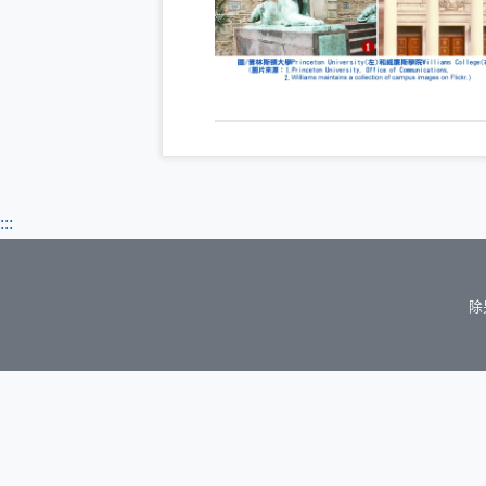
:::
除