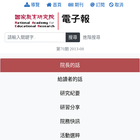
跳到主要內容
:::
導覽
首頁
期刊
訂閱
取消
搜尋
搜尋
進階搜尋
第70期 2013-08
:::
(目前選取的頁籤)
(目前選取的頁籤)
院長的話
給讀者的話
研究紀要
研習分享
院務快訊
活動選粹