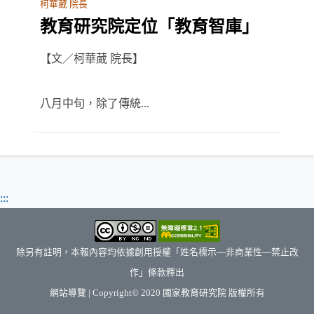
柯華葳 院長
教育研究院定位「教育智庫」
【文／柯華葳 院長】
八月中旬，除了傳統...
:::
除另有註明，本報內容均依據創用授權「姓名標示—非商業性—禁止改
作」條款釋出
（另開新視窗）
網站導覽
| Copyright© 2020
國家教育研究院
版權所有