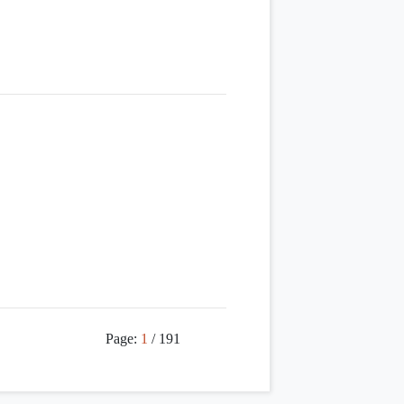
窗）
Page:
1
/ 191