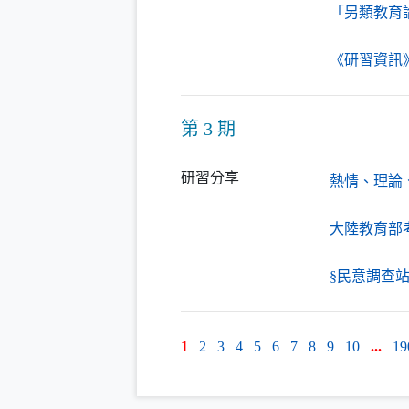
「另類教育
《研習資訊
第 3 期
研習分享
熱情、理論
大陸教育部
§民意調查站
1
2
3
4
5
6
7
8
9
10
...
19