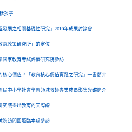
（另開新視窗）
成就孩子
（另開新視窗）
程發展之相關基礎性研究」2010年成果討論會
（另開新視窗）
教育政策研究所」的定位
（另開新視窗）
學國家教育考試評價研究院參訪
（另開新視
的核心價值？「教育核心價值實踐之研究」一書簡介
（另開新視
國民中小學社會學習領域教師專業成長影集光碟簡介
（另開新視窗）
研究院畫出教育的天際線
（另開新視窗）
試院訪問團蒞臨本處參訪