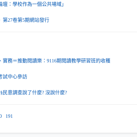
（另開新視窗）
論壇：學校作為一個公共場域」
（另開新視窗）
》第27卷第5期網站發行
（另開新視
、實務＝推動閱讀樂：9116期閱讀教學研習班的收穫
（另開新視窗）
考試中心參訪
（另開新視窗）
§民意調查說了什麼? 沒說什麼?
0
191