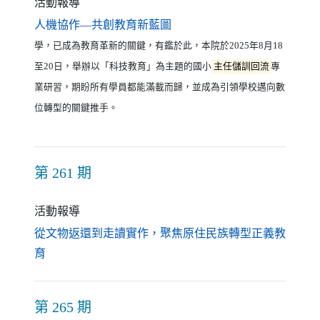
活動報導
（另開新視窗）
人機協作—共創教育新藍圖
學，已成為教育革新的關鍵，有鑑於此，本院於2025年8月18
至20日，舉辦以「科技教育」為主題的國小
主任儲訓回流
專
業研習，期盼所有學員都能滿載而歸，並成為引領學校邁向數
位轉型的關鍵推手。
第 261 期
活動報導
從文物返還到走讀實作，聚焦原住民族轉型正義教
（另開新視窗）
育
第 265 期