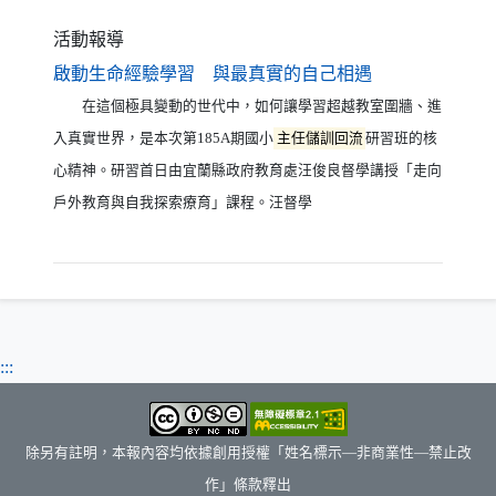
活動報導
（另開新視窗）
啟動生命經驗學習 與最真實的自己相遇
在這個極具變動的世代中，如何讓學習超越教室圍牆、進
入真實世界，是本次第185A期國小
主任儲訓回流
研習班的核
心精神。研習首日由宜蘭縣政府教育處汪俊良督學講授「走向
戶外教育與自我探索療育」課程。汪督學
:::
除另有註明，本報內容均依據創用授權「姓名標示—非商業性—禁止改
作」條款釋出