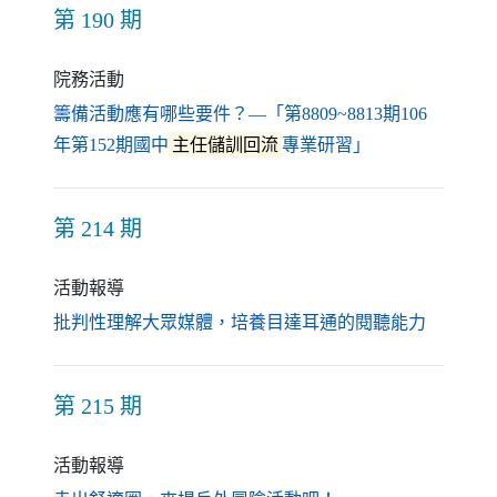
第 190 期
院務活動
籌備活動應有哪些要件？—「第8809~8813期106
（另開新視窗）
年第152期國中
主任儲訓回流
專業研習」
第 214 期
活動報導
（另開新
批判性理解大眾媒體，培養目達耳通的閱聽能力
第 215 期
活動報導