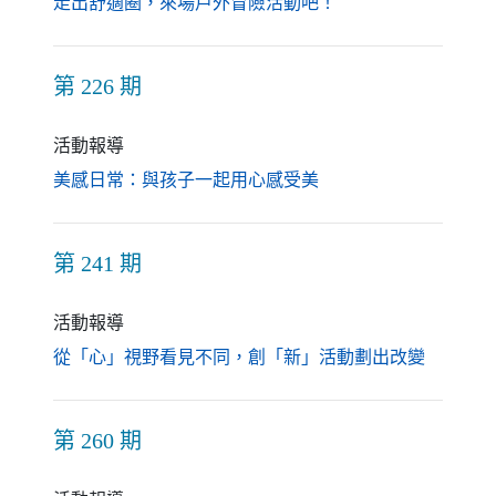
（另開新視窗）
走出舒適圈，來場戶外冒險活動吧！
第 226 期
活動報導
（另開新視窗）
美感日常：與孩子一起用心感受美
第 241 期
活動報導
（另開新
從「心」視野看見不同，創「新」活動劃出改變
第 260 期