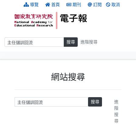
跳到主要內容
:::
導覽
首頁
期刊
訂閱
取消
搜尋
搜尋
進階搜尋
:::
網站搜尋
請輸入關鍵字
搜尋
進
階
搜
尋