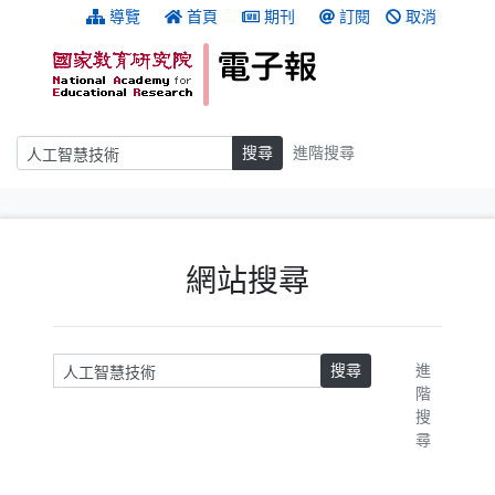
跳到主要內容
:::
導覽
首頁
期刊
訂閱
取消
搜尋
搜尋
進階搜尋
:::
網站搜尋
請輸入關鍵字
搜尋
進
階
搜
尋