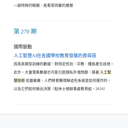
一副特殊的眼鏡，能看穿詞彙的層層
第 270 期
國際脈動
（另開新視窗）
人工智慧AI在各國學校教育發展的善與惡
因為其模型訓練的數據，對特定性別、宗教、種族產生歧視。
此外，大量蒐集數據也可能引起隱私外洩問題，隨著
人工智
慧技術
愈趨複雜，人們將更難理解這些系統是如何運作的，
以及它們如何做出決策（駐休士頓辦事處教育組，2024）