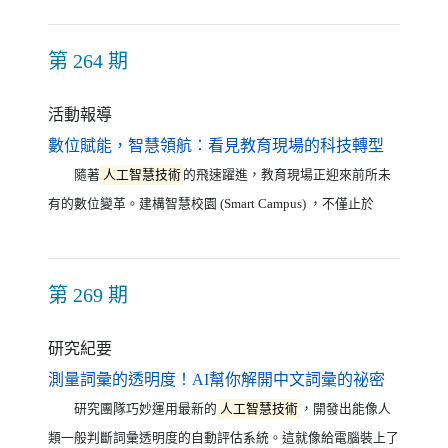
第 264 期
活動報導
（另開新
數位賦能，智慧領航：看見教育現場的科技轉型
隨著
人工智慧技術
的飛速躍進，教育現場正迎來前所未
有的數位變革。建構智慧校園 (Smart Campus) ，不僅止於
第 269 期
研究紀要
（另開新
測量詞彙的透明度！AI幫你解開中文詞彙的祕密
研究團隊巧妙運用最新的
人工智慧技術
，開發出能像人
類一般判斷詞彙透明度的自動評估系統。這就像給電腦裝上了