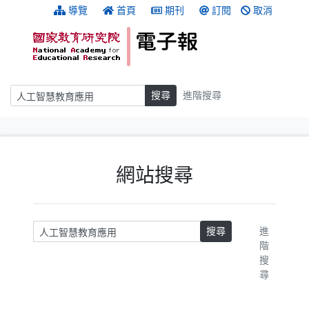
跳到主要內容
:::
導覽
首頁
期刊
訂閱
取消
搜尋
搜尋
進階搜尋
:::
網站搜尋
請輸入關鍵字
搜尋
進
階
搜
尋