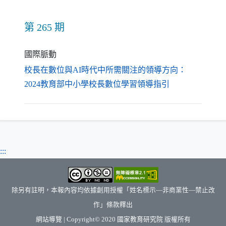
第 265 期
國際脈動
校長在數位與AI時代中所需關注的領導方向：
（另開新視窗）
2024教育部中小學校長數位學習領導指引
:::
除另有註明，本報內容均依據創用授權「姓名標示—非商業性—禁止改
作」條款釋出
（另開新視窗）
網站導覽
| Copyright© 2020
國家教育研究院
版權所有