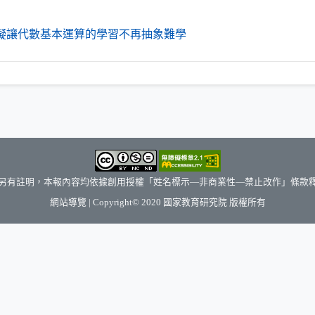
（另開新視窗）
擬讓代數基本運算的學習不再抽象難學
另有註明，本報內容均依據創用授權「姓名標示—非商業性—禁止改作」條款
（另開新視窗）
網站導覽
| Copyright© 2020
國家教育研究院
版權所有