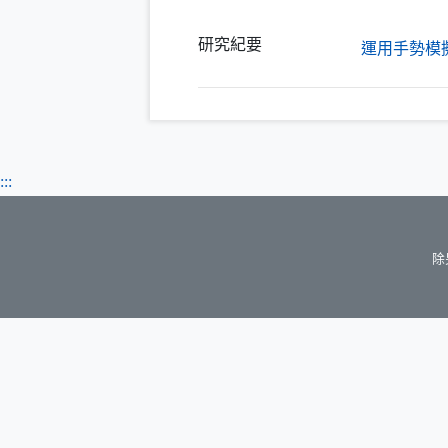
研究紀要
運用手勢模
:::
除