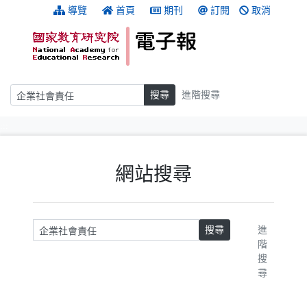
跳到主要內容
:::
導覽
首頁
期刊
訂閱
取消
搜尋
搜尋
進階搜尋
:::
網站搜尋
請輸入關鍵字
搜尋
進
階
搜
尋