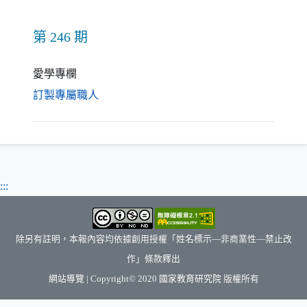
第 246 期
愛學專欄
（另開新視窗）
訂製專屬職人
:::
除另有註明，本報內容均依據創用授權「姓名標示—非商業性—禁止改
作」條款釋出
（另開新視窗）
網站導覽
| Copyright© 2020
國家教育研究院
版權所有