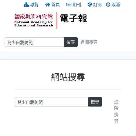
跳到主要內容
:::
導覽
首頁
期刊
訂閱
取消
搜尋
搜尋
進階搜尋
:::
網站搜尋
請輸入關鍵字
搜尋
進
階
搜
尋