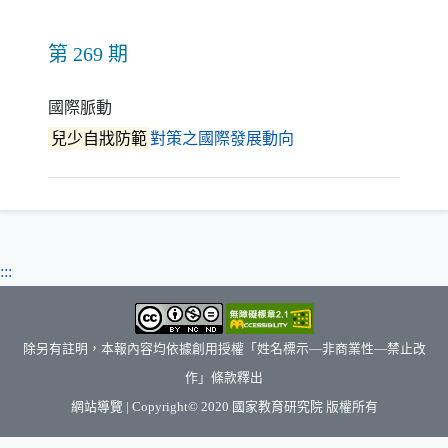
第 269 期
國際脈動
（另開新視窗）
兒少自戕防範
對策之國際發展動向
:::
除另有註明，本報內容均依據創用授權「姓名標示—非商業性—禁止改
作」條款釋出
（另開新視窗）
網站導覽
| Copyright© 2020
國家教育研究院
版權所有