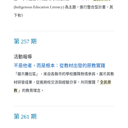
(Indigenous Education Literacy) 為主題，進行整合型計畫，其
下有5
第 257 期
活動報導
（另開新視
不是他者，而是根本：從教材出發的原教實踐
「展示攤位區」，來自各縣市的學校團隊熱情參與，展示其教
材研發成果，促進跨校交流與經驗分享，共同實踐「
全民原
教
」的教育理念。
第 261 期