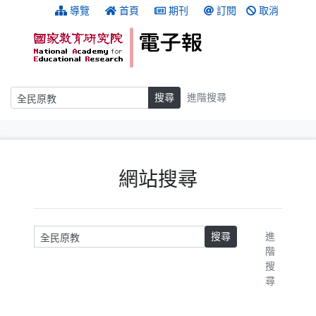
跳到主要內容
:::
導覽
首頁
期刊
訂閱
取消
搜尋
搜尋
進階搜尋
:::
網站搜尋
請輸入關鍵字
搜尋
進
階
搜
尋