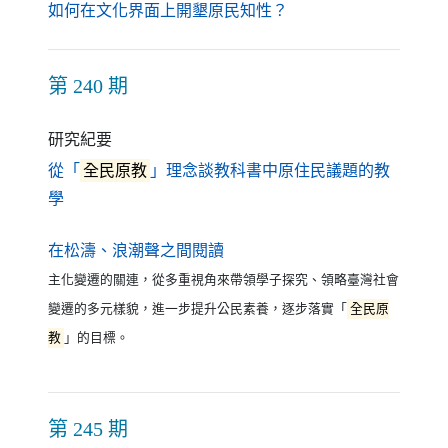
（另開新視窗）
如何在文化界面上開墾原民知性？
第 240 期
研究紀要
從「
全民原教
」理念談教科書中原住民議題的教
（另開新視窗）
學
（另開新視窗）
在松濤、浪潮聲之間閱讀
主化變遷的關連，從多重視角來帶領學子探究、領略臺灣社會
變遷的多元樣貌，進一步提升公民素養，逐步落實「
全民原
教
」的目標。
第 245 期