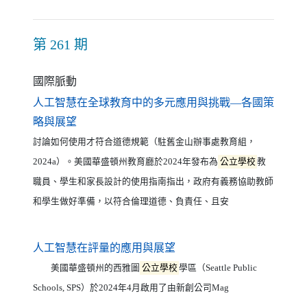
第 261 期
國際脈動
人工智慧在全球教育中的多元應用與挑戰—各國策
（另開新視窗）
略與展望
討論如何使用才符合道德規範（駐舊金山辦事處教育組，
2024a）。美國華盛頓州教育廳於2024年發布為
公立學校
教
職員、學生和家長設計的使用指南指出，政府有義務協助教師
和學生做好準備，以符合倫理道德、負責任、且安
（另開新視窗）
人工智慧在評量的應用與展望
美國華盛頓州的西雅圖
公立學校
學區（Seattle Public
Schools, SPS）於2024年4月啟用了由新創公司Mag