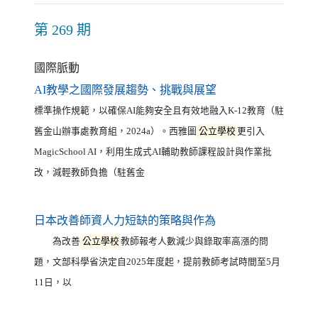
第 269 期
國際脈動
（另開新視窗）
AI教學之國際發展趨勢、挑戰與展望
標準操作規範，以確保AI能夠安全且有效地融入K-12教育（駐
舊金山辦事處教育組，2024a）。西雅圖
公立學校
更引入
MagicSchool AI，利用生成式AI輔助教師課程設計與作業批
改，減輕教師負擔（駐舊金
（另開新視窗）
日本改善師資人力短缺的策略與作為
為改善
公立學校
教師報考人數減少與錄取率高漲的問
題，文部科學省決定自2025年度起，提前教師考試時間至5月
11日，以