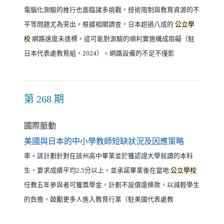
電腦化測驗的推行也面臨諸多挑戰，技術限制與教育資源的不
平等問題尤為突出。根據相關調查，日本超過八成的
公立學
校
網路速度未達標，這可能對測驗的順利實施構成阻礙（駐
日本代表處教育組，2024）。網路設備的不足不僅影
第 268 期
國際脈動
（另開新視
美國與日本的中小學教師短缺狀況及因應策略
率。該計劃針對在該州高中畢業並於獲認證大學就讀的本科
生，要求成績平均2.5分以上，並承諾畢業後在當地
公立學校
任教五年參與者可獲獎學金，計劃不設償還條款，以減輕學生
的負擔，鼓勵更多人進入教育行業（駐美國代表處教