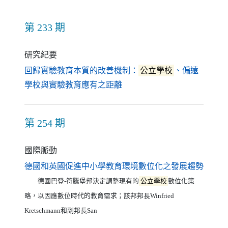
第 233 期
研究紀要
回歸實驗教育本質的改善機制：
公立學校
、偏遠
（另開新視窗）
學校與實驗教育應有之距離
第 254 期
國際脈動
（另開
德國和英國促進中小學教育環境數位化之發展趨勢
德國巴登-符騰堡邦決定調整現有的
公立學校
數位化策
略，以因應數位時代的教育需求；該邦邦長Winfried
Kretschmann和副邦長San