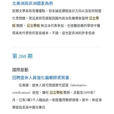
（另開新視窗）
北美洲與非洲國家為例
民間文學具有各種優點，但未論述課程設計方向以及如何制度
化等問題。而且其研究過程因國內政治危機導致當時
公立學
校
關閉，
公立學校
無法派代表參加，也很難招募的學校中獲
得具有代表性的家長樣本。不過，這也是非洲的許多低收
第 260 期
國際脈動
（另開新視窗）
回聘退休人員強化偏鄉師資質量
在美國，退休人員可透過替代認證（alternative
certification）途徑，轉任
公立學校
教師，且截至2009年7
月，已有3萬5千人藉由此一制度獲得教師資格。其中，有從海
軍退役至高中擔任專任