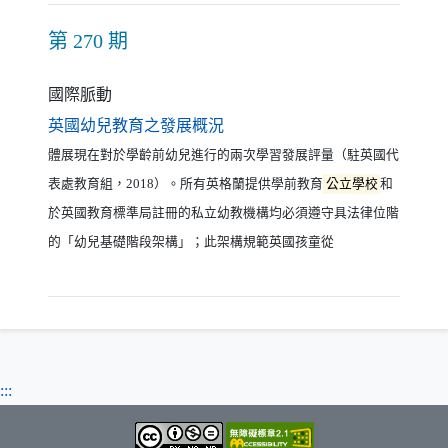
第 270 期
國際脈動
（另開新視窗）
英國幼兒教育之發展概況
體展現在對於學齡前幼兒進行的兩次學習發展評量（駐英國代
表處教育組，2018）。所有英格蘭提供學前教育
公立學校
和
於英國教育標準局註冊的私立幼教機構均必須遵守具法律位階
的「幼兒基礎階段架構」；此架構規範英國孩童從
:::