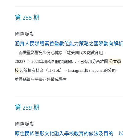
第 255 期
國際脈動
（另開
涵育人民媒體素養暨數位能力策略之國際動向解析
，而嚴重影響兒少身心健康（駐美國代表處教育組，
2023）。2023年亦有相關資訊顯示，已有部分西雅圖
公立學
校
起訴擁有抖音（TikTok）、Instagram和Snapchat的公司，
並聲稱這些平臺正是造成學生
第 259 期
國際脈動
原住民族無形文化融入學校教育的做法及目的—以