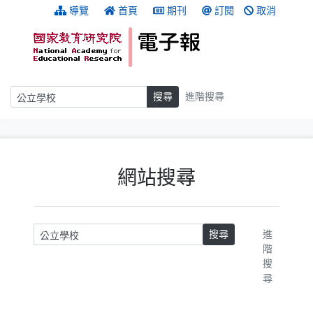
跳到主要內容
:::
導覽
首頁
期刊
訂閱
取消
搜尋
搜尋
進階搜尋
:::
網站搜尋
請輸入關鍵字
搜尋
進
階
搜
尋