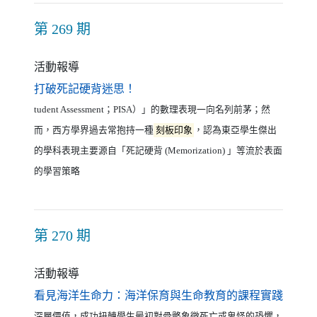
第 269 期
活動報導
（另開新視窗）
打破死記硬背迷思！
tudent Assessment；PISA）」的數理表現一向名列前茅；然
而，西方學界過去常抱持一種
刻板印象
，認為東亞學生傑出
的學科表現主要源自「死記硬背 (Memorization) 」等流於表面
的學習策略
第 270 期
活動報導
（另開
看見海洋生命力：海洋保育與生命教育的課程實踐
深層價值，成功扭轉學生最初對骨骼象徵死亡或鬼怪的恐懼，