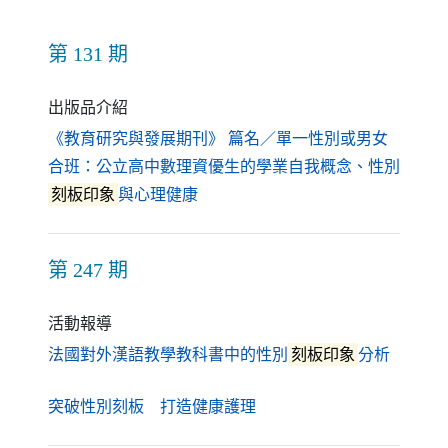
第 131 期
出版品介紹
《教育研究與發展期刊》 篇名／單一性別或男女
合班：公立高中數理資優生的學業自我概念、性別
（另開新視窗）
刻板印象
與心理健康
第 247 期
活動報導
（另開
法國對外漢語教學教科書中的性別
刻板印象
分析
（另開新視窗）
突破性別刻板 打造健康護理