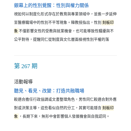
（另開新視窗）
銀幕上的性別覺醒：性別與權力關係
視如何以制度化形式存在於教育與專業領域中，並進一步延伸
至醫療職場中的性別不平等現象。韓教授指出，性別
刻板印
象
不僅影響女性的受教與就業機會，也可能導致性騷擾與不
公平對待，提醒同仁從制度與文化層面檢視性別平權的落
第 267 期
活動報導
（另開新視窗）
聽見、看見、改變：打造共融職場
較適合擔任行政協調或文書整理角色，男性同仁較適合對外應
對或決策主導，這些看似自然的分工，其實可能隱含
刻板印
象
，長期下來，無形中會影響個人發展機會與自我認同。