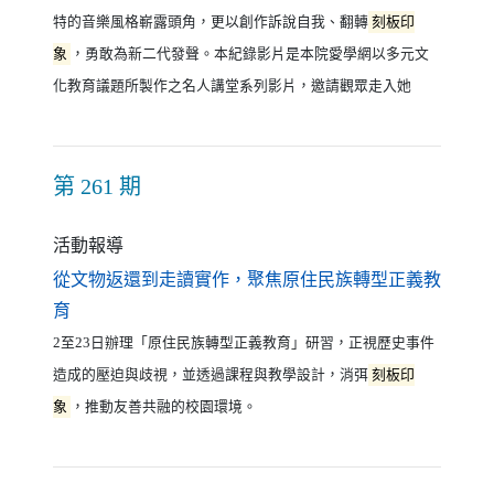
特的音樂風格嶄露頭角，更以創作訴說自我、翻轉
刻板印
象
，勇敢為新二代發聲。本紀錄影片是本院愛學網以多元文
化教育議題所製作之名人講堂系列影片，邀請觀眾走入她
第 261 期
活動報導
從文物返還到走讀實作，聚焦原住民族轉型正義教
（另開新視窗）
育
2至23日辦理「原住民族轉型正義教育」研習，正視歷史事件
造成的壓迫與歧視，並透過課程與教學設計，消弭
刻板印
象
，推動友善共融的校園環境。