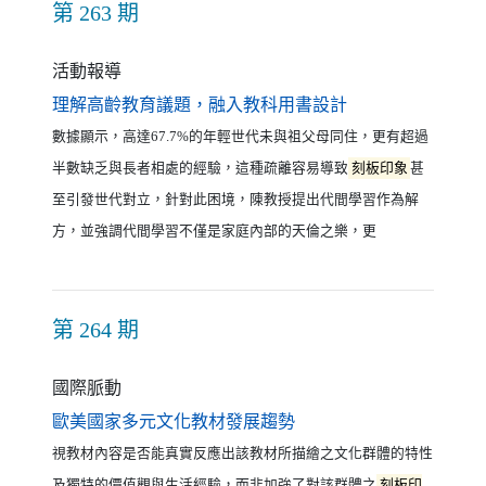
第 263 期
活動報導
（另開新視窗）
理解高齡教育議題，融入教科用書設計
數據顯示，高達67.7%的年輕世代未與祖父母同住，更有超過
半數缺乏與長者相處的經驗，這種疏離容易導致
刻板印象
甚
至引發世代對立，針對此困境，陳教授提出代間學習作為解
方，並強調代間學習不僅是家庭內部的天倫之樂，更
第 264 期
國際脈動
（另開新視窗）
歐美國家多元文化教材發展趨勢
視教材內容是否能真實反應出該教材所描繪之文化群體的特性
及獨特的價值觀與生活經驗，而非加強了對該群體之
刻板印