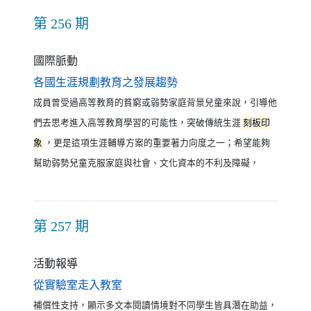
第 256 期
國際脈動
（另開新視窗）
各國生涯規劃教育之發展趨勢
成員曾受過高等教育的貧窮或弱勢家庭背景兒童來說，引導他
們去思考進入高等教育學習的可能性，突破傳統生涯
刻板印
象
，更是這項生涯輔導方案的重要著力向度之一；希望能夠
幫助弱勢兒童克服家庭與社會、文化資本的不利及障礙，
第 257 期
活動報導
（另開新視窗）
從實驗室走入教室
補償性支持，顯示多文本閱讀情境對不同學生皆具潛在助益，