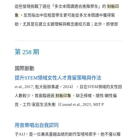
這些發現挑戰了過往「多文本閱讀適合進階學生」的
刻板印
象
，反而指出中低程度學生更可能從多文本閱讀中獲得幫
助，尤其是在建立主題理解與概念連結方面；此外，即使部
第 258 期
國際脈動
（另開新視窗）
提升STEM領域女性人才育留策略與作法
et al., 2017; 駐大阪辦事處，2024），且在STEM領域的女性因
人數較少，曾面臨過過
刻板印象
、缺乏榜樣、隱性/顯性偏
見、工作/家庭生活失衡（Conrad et al., 2021; MIT P
（另開新視窗）
用音樂唱出自我認同
子A1J，是一位兼具臺越血統的創作型嘻哈歌手，她不僅以獨