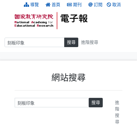
跳到主要內容
:::
導覽
首頁
期刊
訂閱
取消
搜尋
搜尋
進階搜尋
:::
網站搜尋
請輸入關鍵字
搜尋
進
階
搜
尋