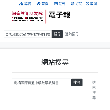
跳到主要內容
:::
導覽
首頁
期刊
訂閱
取消
搜尋
搜尋
進階搜尋
:::
網站搜尋
請輸入關鍵字
搜尋
進
階
搜
尋