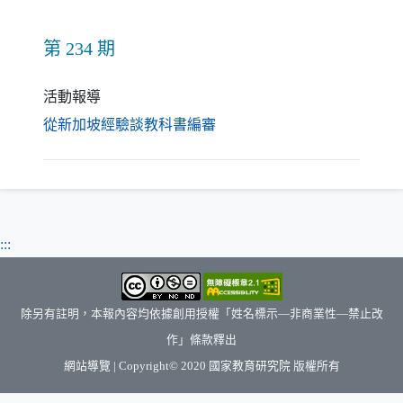
第 234 期
活動報導
（另開新視窗）
從新加坡經驗談教科書編審
:::
除另有註明，本報內容均依據創用授權「姓名標示—非商業性—禁止改
作」條款釋出
（另開新視窗）
網站導覽
| Copyright© 2020
國家教育研究院
版權所有