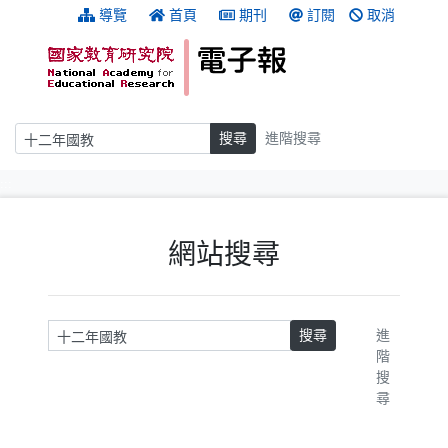
跳到主要內容
:::
導覽
首頁
期刊
訂閱
取消
搜尋
搜尋
進階搜尋
:::
網站搜尋
請輸入關鍵字
搜尋
進
階
搜
尋