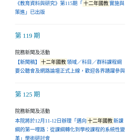
《教育資料與研究》第115期「
十二年國教
實施與
（另開新視窗）
策進」已出版
第 119 期
院務新聞及活動
【新聞稿】
十二年國教
領域／科目／群科課程綱
（另開
要公聽會及網路論壇正式上線，歡迎各界踴躍參與
第 125 期
院務新聞及活動
本院將於12月11-12日辦理「邁向
十二年國教
新課
綱的第一哩路：從課綱轉化到學校課程的系統性變
（另開新視窗）
革」學術研討會