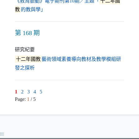
《教育脈動》電子期刊第10期／主題「
十二年國
（另開新視窗）
教
的教與學」
第 168 期
研究紀要
十二年國教
藝術領域素養導向教材及教學模組研
（另開新視窗）
發之探析
1
2
3
4
5
Page:
1
/ 5
:::