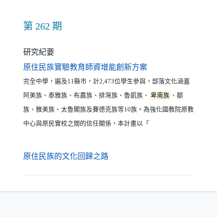
第 262 期
研究紀要
（另開新視窗）
原住民族實驗教育師資增能創新方案
完全中學，遍及11縣市，計2,473位學生參與，部落文化涵蓋
阿美族、泰雅族、布農族、排灣族、魯凱族、
卑南族
、鄒
族、雅美族、太魯閣族及賽德克族等10族。為強化國教院原教
中心與原民實校之間的信任關係，本計畫以「
（另開新視窗）
原住民族的文化回歸之路