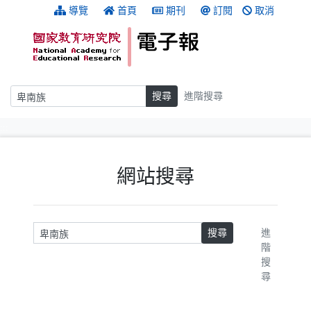
跳到主要內容
:::
導覽
首頁
期刊
訂閱
取消
搜尋
搜尋
進階搜尋
:::
網站搜尋
請輸入關鍵字
搜尋
進
階
搜
尋