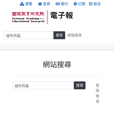
跳到主要內容
:::
導覽
首頁
期刊
訂閱
取消
搜尋
搜尋
進階搜尋
:::
網站搜尋
請輸入關鍵字
搜尋
進
階
搜
尋