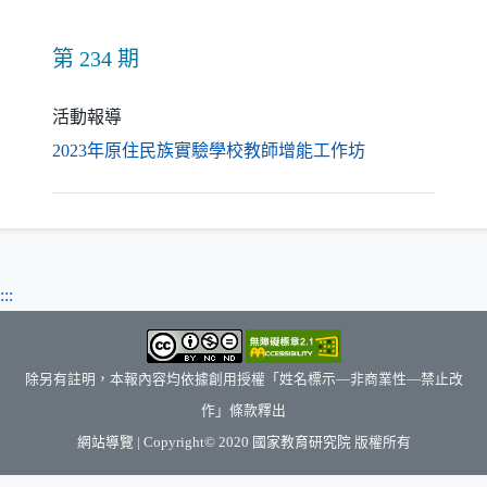
第 234 期
活動報導
（另開新視窗）
2023年原住民族實驗學校教師增能工作坊
:::
除另有註明，本報內容均依據創用授權「姓名標示—非商業性—禁止改
作」條款釋出
（另開新視窗）
網站導覽
| Copyright© 2020
國家教育研究院
版權所有