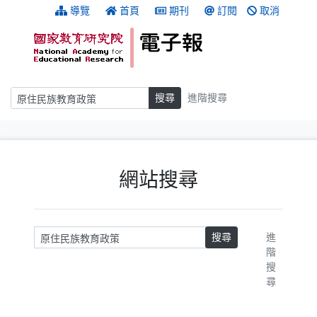
跳到主要內容
:::
導覽
首頁
期刊
訂閱
取消
搜尋
搜尋
進階搜尋
:::
網站搜尋
請輸入關鍵字
搜尋
進
階
搜
尋