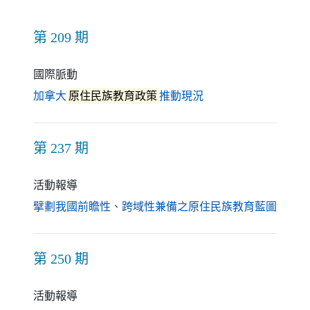
第 209 期
國際脈動
（另開新視窗）
加拿大
原住民族教育政策
推動現況
第 237 期
活動報導
（另開
擘劃我國前瞻性、跨域性兼備之原住民族教育藍圖
第 250 期
活動報導