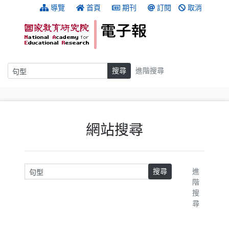
跳到主要內容
:::
導覽
首頁
期刊
訂閱
取消
搜尋
搜尋
進階搜尋
:::
網站搜尋
請輸入關鍵字
搜尋
進
階
搜
尋