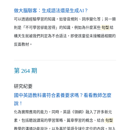
（另開新視窗）
做大腦駭客：生成語法還是生成AI？
可以透過經驗學習的知識，如發音規則、詞序變化等；另一類
則是「不可學習卻能習得」的知識，例如為什麼某些
句型
結
構天生就被我們判定為不合語法，即使孩童從未接觸過相關的
反面教材。
第 264 期
研究紀要
國中英語教科書符合素養要求嗎？看看教師怎麼
（另開新視窗）
說！
化為實際應用的能力，同時，英語《領綱》融入了許多新元
素，包括聽說讀寫的學習策略、篇章學習的概念、結合
句型
教學的溝通功能設計，以及基於英語全球化定位的內容。加入