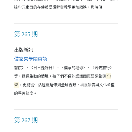
這些元素目的在使英語課程與教學更加精進，與時俱
第 265 期
出版新訊
（另開新視窗）
儂家來學閩東語
醫院〉、〈日日是好日〉、〈儂家的地球〉、〈齊去旅行〉
等，透過生動的情境，孩子們不僅能認識閩東語詞彙與
句
型
，更能從生活經驗延伸到全球視野，培養語言與文化並重
的學習態度。
第 267 期