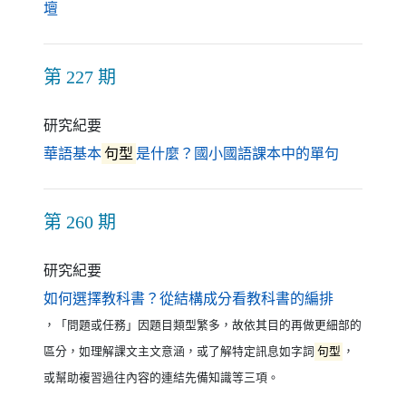
（另開新視窗）
壇
第 227 期
研究紀要
（另開新
華語基本
句型
是什麼？國小國語課本中的單句
第 260 期
研究紀要
（另開新視
如何選擇教科書？從結構成分看教科書的編排
，「問題或任務」因題目類型繁多，故依其目的再做更細部的
區分，如理解課文主文意涵，或了解特定訊息如字詞
句型
，
或幫助複習過往內容的連結先備知識等三項。