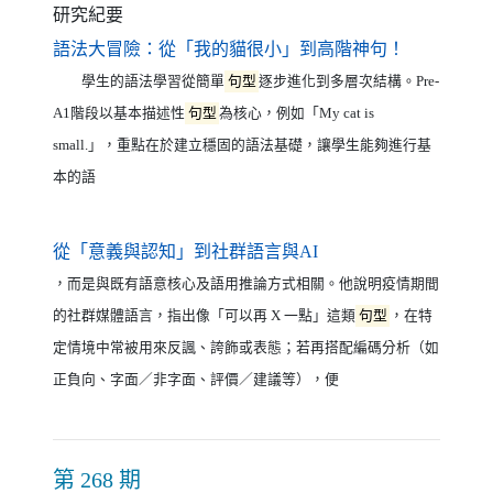
研究紀要
（另開新視
語法大冒險：從「我的貓很小」到高階神句！
學生的語法學習從簡單
句型
逐步進化到多層次結構。Pre-
A1階段以基本描述性
句型
為核心，例如「My cat is
small.」，重點在於建立穩固的語法基礎，讓學生能夠進行基
本的語
（另開新視窗）
從「意義與認知」到社群語言與AI
，而是與既有語意核心及語用推論方式相關。他說明疫情期間
的社群媒體語言，指出像「可以再 X 一點」這類
句型
，在特
定情境中常被用來反諷、誇飾或表態；若再搭配編碼分析（如
正負向、字面／非字面、評價／建議等），便
第 268 期