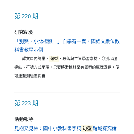
第 220 期
研究紀要
「別哭，小北極熊！」自學有一套，國語文數位教
（另開新視窗）
科書教學示例
課文區內詞彙、
句型
、段落與主旨學習素材，分別以超
連結、符號方式呈現，只要將滑鼠移至有圖案的區塊點選，便
可連至測驗區與自
第 223 期
活動報導
見樹又見林：國中小教科書字詞
句型
跨域探究論