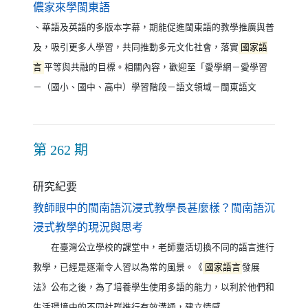
（另開新視窗）
儂家來學閩東語
、華語及英語的多版本字幕，期能促進閩東語的教學推廣與普
及，吸引更多人學習，共同推動多元文化社會，落實
國家語
言
平等與共融的目標。相關內容，歡迎至「愛學網－愛學習
－（國小、國中、高中）學習階段－語文領域－閩東語文
第 262 期
研究紀要
教師眼中的閩南語沉浸式教學長甚麼樣？閩南語沉
（另開新視窗）
浸式教學的現況與思考
在臺灣公立學校的課堂中，老師靈活切換不同的語言進行
教學，已經是逐漸令人習以為常的風景。《
國家語言
發展
法》公布之後，為了培養學生使用多語的能力，以利於他們和
生活環境中的不同社群進行有效溝通，建立情感