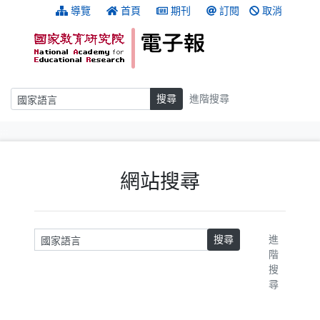
跳到主要內容
:::
導覽
首頁
期刊
訂閱
取消
搜尋
搜尋
進階搜尋
:::
網站搜尋
請輸入關鍵字
搜尋
進
階
搜
尋