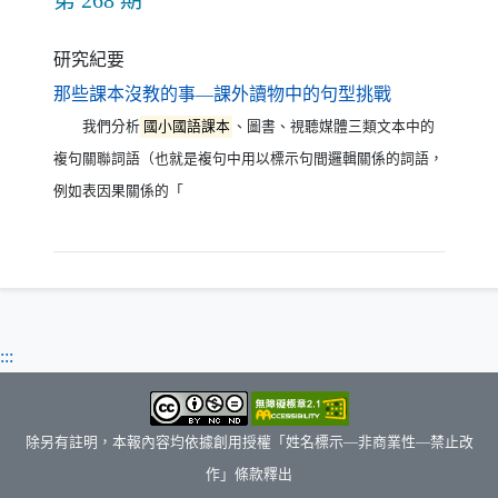
第 268 期
研究紀要
（另開新視窗
那些課本沒教的事—課外讀物中的句型挑戰
我們分析
國小國語課本
、圖書、視聽媒體三類文本中的
複句關聯詞語（也就是複句中用以標示句間邏輯關係的詞語，
例如表因果關係的「
:::
除另有註明，本報內容均依據創用授權「姓名標示—非商業性—禁止改
作」條款釋出