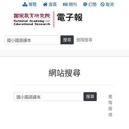
跳到主要內容
:::
導覽
首頁
期刊
訂閱
取消
搜尋
搜尋
進階搜尋
:::
網站搜尋
請輸入關鍵字
搜尋
進
階
搜
尋