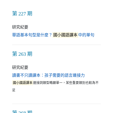
第 227 期
研究紀要
（另開新
華語基本句型是什麼？
國小國語課本
中的單句
第 263 期
研究紀要
（另開新視窗）
讀書不只讀課本：孩子需要的語言連接力
國小國語課本
連接詞類型略顯單一，某些重要類別也較為不
足