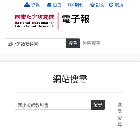
跳到主要內容
:::
導覽
首頁
期刊
訂閱
取消
搜尋
搜尋
進階搜尋
:::
網站搜尋
請輸入關鍵字
搜尋
進
階
搜
尋