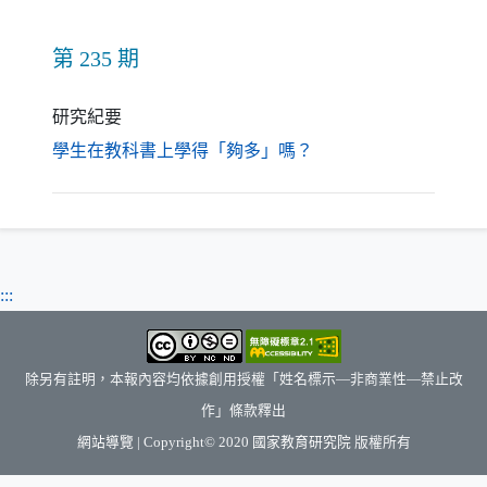
第 235 期
研究紀要
（另開新視窗）
學生在教科書上學得「夠多」嗎？
:::
除另有註明，本報內容均依據創用授權「姓名標示—非商業性—禁止改
作」條款釋出
（另開新視窗）
網站導覽
| Copyright© 2020
國家教育研究院
版權所有