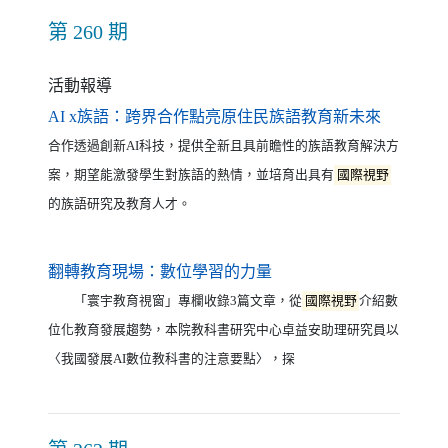
第 260 期
活動報導
（另開新
AI x族語：跨界合作點亮原住民族語教育新未來
合作透過創新AI科技，提供全新且具前瞻性的族語教育解決方
案，期望能激發學生對族語的熱情，並培育出具有
國際視野
的族語研究及教育人才。
（另開新視窗）
翻轉教育現場：數位學習的力量
「寰宇教育視窗」專欄收錄3篇文章，從
國際視野
介紹數
位化教育發展趨勢，本院教科書研究中心卓益安助理研究員以
〈我國發展AI數位教科書的注意要點〉，探