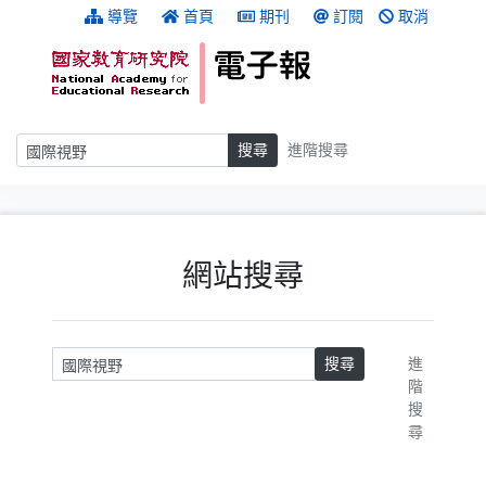
跳到主要內容
:::
導覽
首頁
期刊
訂閱
取消
搜尋
搜尋
進階搜尋
:::
網站搜尋
請輸入關鍵字
搜尋
進
階
搜
尋