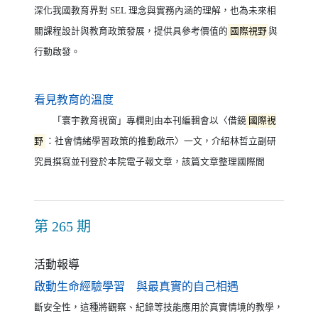
深化我國教育界對 SEL 理念與實務內涵的理解，也為未來相
關課程設計與教育政策發展，提供具參考價值的
國際視野
與
行動啟發。
（另開新視窗）
看見教育的溫度
「寰宇教育視窗」專欄則由本刊編輯會以〈借鏡
國際視
野
：社會情緒學習政策的推動啟示〉一文，介紹林哲立副研
究員撰寫並刊登於本院電子報文章，該篇文章整理國際間
第 265 期
活動報導
（另開新視窗）
啟動生命經驗學習 與最真實的自己相遇
斷安全性，這種將觀察、紀錄等技能應用於真實情境的教學，