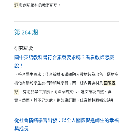
野
與創新精神的教育新局。
第 264 期
研究紀要
國中英語教科書符合素養要求嗎？看看教師怎麼
（另開新視窗）
說！
，符合學生需求；佳音翰林版議題融入教材較為出色，選材多
樣化有助於學生進行跨領域學習；南一版內容選材具
國際視
野
，有助於學生探索不同國家的文化，選文語境自然、真
實。然而，其不足之處，例如康軒版、佳音翰林版都欠缺引
從社會情緒學習出發：以全人關懷促進師生的幸福
（另開新視窗）
與成長