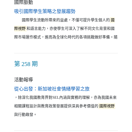
國際脈動
（另開新視窗）
吸引國際學生策略之發展趨勢
國際學生流動所帶來的益處，不僅可提升學生個人的
國
際視野
和語言能力，亦使學生可深入了解不同文化背景和國
際市場運作模式，進而為全球化時代的各項挑戰做好準備。隨
第 258 期
活動報導
（另開新視窗）
從心出發：新加坡社會情緒學習之旅
，除深化我國教育界對SEL內涵與實務的理解，亦為我國未來
相關課程設計與教育政策發展提供深具參考價值的
國際視野
與行動啟發。