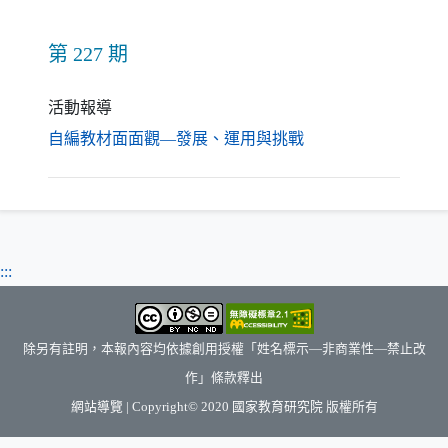
第 227 期
活動報導
（另開新視窗）
自編教材面面觀—發展、運用與挑戰
:::
除另有註明，本報內容均依據創用授權「姓名標示—非商業性—禁止改
作」條款釋出
（另開新視窗）
網站導覽
| Copyright© 2020
國家教育研究院
版權所有