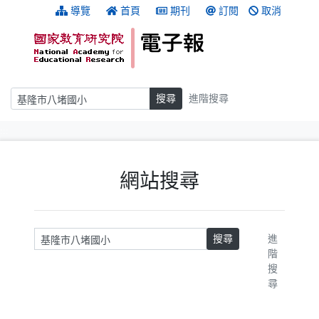
跳到主要內容
:::
導覽
首頁
期刊
訂閱
取消
搜尋
搜尋
進階搜尋
:::
網站搜尋
請輸入關鍵字
搜尋
進
階
搜
尋