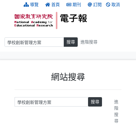
跳到主要內容
:::
導覽
首頁
期刊
訂閱
取消
搜尋
搜尋
進階搜尋
:::
網站搜尋
請輸入關鍵字
搜尋
進
階
搜
尋