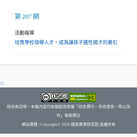
第 207 期
活動報導
（另開新
培育學校領導人才，成為讓孩子適性揚才的基石
:::
除另有註明，本報內容均依據創用授權「姓名標示—非商業性—禁止改
作」條款釋出
（另開新視窗）
網站導覽
| Copyright© 2020
國家教育研究院
版權所有