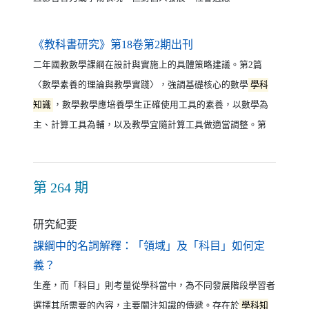
（另開新視窗）
《教科書研究》第18卷第2期出刊
二年國教數學課綱在設計與實施上的具體策略建議。第2篇
〈數學素養的理論與教學實踐〉，強調基礎核心的數學
學科
知識
，數學教學應培養學生正確使用工具的素養，以數學為
主、計算工具為輔，以及教學宜隨計算工具做適當調整。第
第 264 期
研究紀要
課綱中的名詞解釋：「領域」及「科目」如何定
（另開新視窗）
義？
生產，而「科目」則考量從學科當中，為不同發展階段學習者
選擇其所需要的內容，主要關注知識的傳遞。存在於
學科知