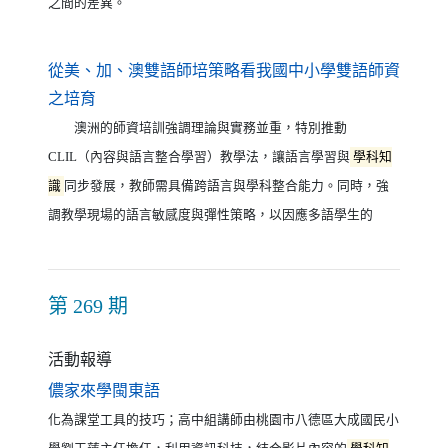
之間的差異。
從美、加、澳雙語師培策略看我國中小學雙語師資
（另開新視窗）
之培育
澳洲的師資培訓強調理論與實務並重，特別推動
CLIL（內容與語言整合學習）教學法，讓語言學習與
學科知
識
同步發展，教師需具備跨語言與學科整合能力。同時，強
調教學現場的語言敏感度與彈性策略，以因應多語學生的
第 269 期
活動報導
（另開新視窗）
儂家來學閩東語
化為課堂工具的技巧；高中組講師由桃園市八德區大成國民小