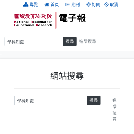
跳到主要內容
:::
導覽
首頁
期刊
訂閱
取消
搜尋
搜尋
進階搜尋
:::
網站搜尋
請輸入關鍵字
搜尋
進
階
搜
尋