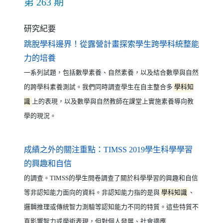
第 263 期
研究紀要
跳脫學科邊界！從露營計畫探索學生跨學科統整能
（另開新視窗）
力的培養
一系列試題，包括數學素養、自然素養，以及結合數學與自然
的跨學科素養測試。我們同時調查學生在自主整合多
學科知
識
上的表現，以及數學與自然教師在課堂上實施素養導向教
學的現況。
成績之外的關注重點：TIMSS 2019學生科學學習
（另開新視窗）
的興趣和自信
的調查。TIMSS的學生問卷調查了關於科學學習的興趣和自信
等非認知能力面向的資料。非認知能力指的是與
學科知識
、
邏輯推理或傳統智力測驗等認知能力不同的特質。這些特質不
直影響智力或學術表現，但對個人發展、社會適應