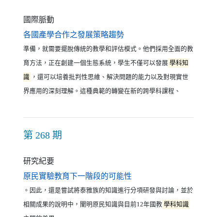
國際脈動
（另開新視窗）
各國產學合作之發展策略趨勢
準備，就需要擺脫傳統的教學和評估模式。他們採用全面的教
育方法，正在創建一個生態系統，學生不僅可以發展
學科知
識
，還可以培養批判性思維、解決問題的能力以及對現實世
界應用的深刻理解。這種典範的轉變在新的跨學科課程、
第 268 期
研究紀要
（另開新視窗）
原民實驗教育下一階段的可能性
。因此，還是嘗試將泰雅族的知識進行分項研發與討論，並於
相關成果的說明中，闡明原民知識與目前12年國教
學科知識