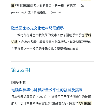
識
與科目知識兩者之間的關係，是一種「再包裝」（re-
packaging）或「再脈絡化」（re-cont
（另開新視窗）
歐美國家多元文化教材發展趨勢
教材作為課堂中教與學的文本，除了幫助學生學習
學科
知識
，亦為許多學生學習多元文化與觀點，以及開拓視野的
主要來源之一。知名的多元文化文學學者Rudine S
第 265 期
國際脈動
（另開新視窗
電腦與標準化測驗評量公平性的發展及挑戰
日本代表處教育組，2024），這類題目不僅檢測學生的技術
能力，更注重其解決真實世界問題的能力，體現了
學科知識