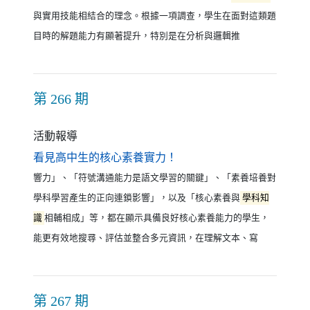
與實用技能相結合的理念。根據一項調查，學生在面對這類題
目時的解題能力有顯著提升，特別是在分析與邏輯推
第 266 期
活動報導
（另開新視窗）
看見高中生的核心素養實力！
響力」、「符號溝通能力是語文學習的關鍵」、「素養培養對
學科學習產生的正向連鎖影響」，以及「核心素養與
學科知
識
相輔相成」等，都在顯示具備良好核心素養能力的學生，
能更有效地搜尋、評估並整合多元資訊，在理解文本、寫
第 267 期