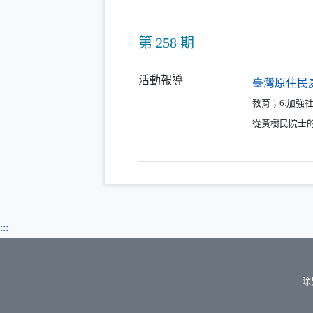
第 258 期
活動報導
臺灣原住民
教育；6.加
從黃樹民院士
:::
除