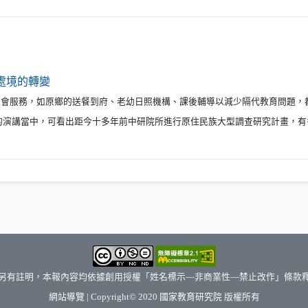
（另開新視窗）
處境的轉變
強社會服務，如原鄉的送餐到府、老幼日照機構、課後輔導以減少隔代教育問題，
的演講當中，可看出距今十多年前中研院所進行原住民族大型調查研究計畫，有
另有註明，本報內容均依據創用授權「姓名標示—非商業性—禁止改作」條款
（另開新視窗）
網站導覽
| Copyright© 2020
國家教育研究院
版權所有