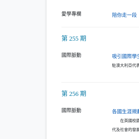
愛學專欄
陪你走一段
第 255 期
國際脈動
吸引國際學
駐澳大利亞代表
第 256 期
國際脈動
各國生涯規
在英國校園
代及社會的發