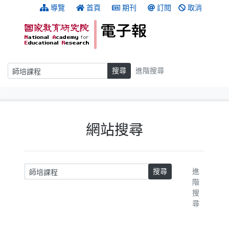
跳到主要內容
:::
導覽
首頁
期刊
訂閱
取消
搜尋
搜尋
進階搜尋
:::
網站搜尋
請輸入關鍵字
搜尋
進
階
搜
尋