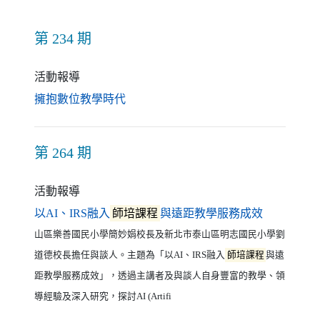
第 234 期
活動報導
（另開新視窗）
擁抱數位教學時代
第 264 期
活動報導
（另開新視
以AI、IRS融入
師培課程
與遠距教學服務成效
山區樂善國民小學簡妙娟校長及新北市泰山區明志國民小學劉
道德校長擔任與談人。主題為「以AI、IRS融入
師培課程
與遠
距教學服務成效」，透過主講者及與談人自身豐富的教學、領
導經驗及深入研究，探討AI (Artifi