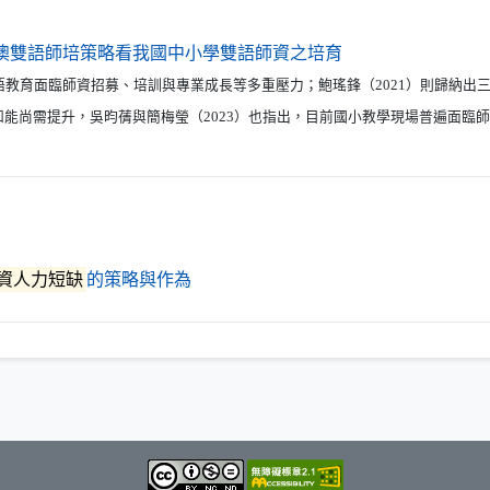
（另開新視窗）
澳雙語師培策略看我國中小學雙語師資之培育
語教育面臨師資招募、培訓與專業成長等多重壓力；鮑瑤鋒（2021）則歸納出
能尚需提升，吳昀蒨與簡梅瑩（2023）也指出，目前國小教學現場普遍面臨
（另開新視窗）
資人力短缺
的策略與作為