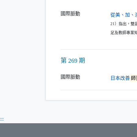
國際脈動
從美、加、
21）指出，雙
足及教師專業知
第 269 期
國際脈動
日本改善
師
:::