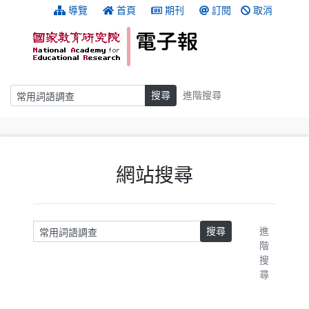
跳到主要內容
:::
導覽
首頁
期刊
訂閱
取消
搜尋
搜尋
進階搜尋
:::
網站搜尋
請輸入關鍵字
搜尋
進
階
搜
尋