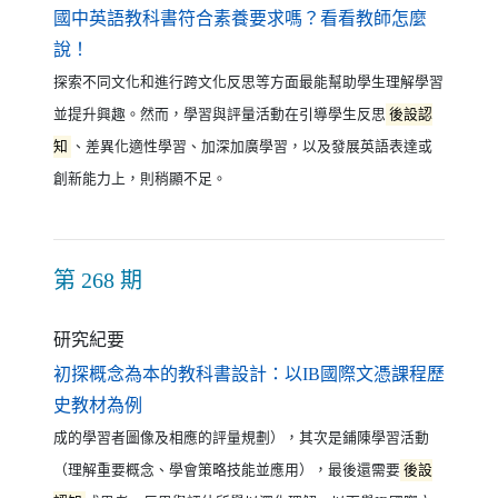
國中英語教科書符合素養要求嗎？看看教師怎麼
（另開新視窗）
說！
探索不同文化和進行跨文化反思等方面最能幫助學生理解學習
並提升興趣。然而，學習與評量活動在引導學生反思
後設認
知
、差異化適性學習、加深加廣學習，以及發展英語表達或
創新能力上，則稍顯不足。
第 268 期
研究紀要
初探概念為本的教科書設計：以IB國際文憑課程歷
（另開新視窗）
史教材為例
成的學習者圖像及相應的評量規劃），其次是鋪陳學習活動
（理解重要概念、學會策略技能並應用），最後還需要
後設