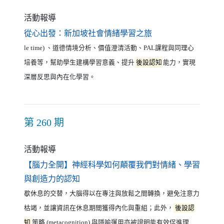
活動報導
（另開新視窗）
從心出發：新加坡社會情緒學習之旅
le time) 、道德情境分析、價值澄清活動、PAL課程與同理心
培養等，幫助學生建構學習意義、提升
後設認知
能力，實現
深層反思與內在化學習。
第 260 期
活動報導
【腦力全開】神經科學如何顛覆我們對情緒、學習
（另開新視窗）
與創造力的認知
歇休息的交替，大腦得以在專注與放鬆之間轉換，避免注意力
枯竭，並讓資訊在休息期間獲得內化與重組；此外，
後設認
知
策略 (metacognition) 與隱喻運用亦被證明能有效促進理