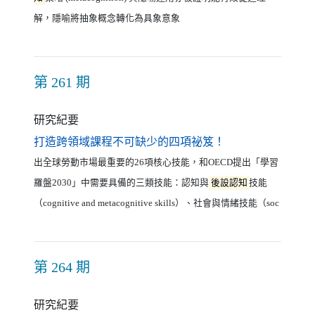
解，隱喻將抽象概念轉化為具象意象
第 261 期
研究紀要
（另開新視窗）
打造跨領域課程不可缺少的四項祕笈！
出全球勞動市場最重要的26項核心技能，和OECD提出「學習
羅盤2030」中需要具備的三類技能：認知與
後設認知
技能
（cognitive and metacognitive skills）、社會與情緒技能（soc
第 264 期
研究紀要