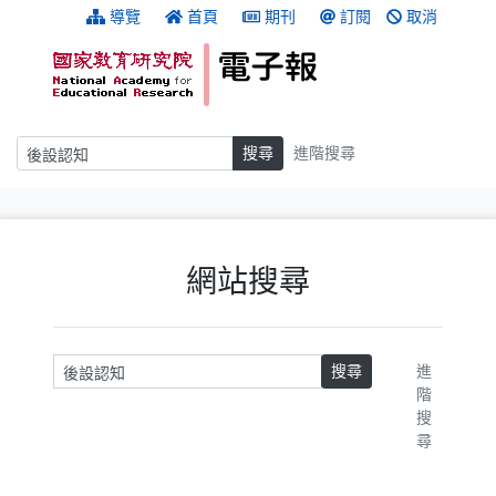
跳到主要內容
:::
導覽
首頁
期刊
訂閱
取消
搜尋
搜尋
進階搜尋
:::
網站搜尋
請輸入關鍵字
搜尋
進
階
搜
尋