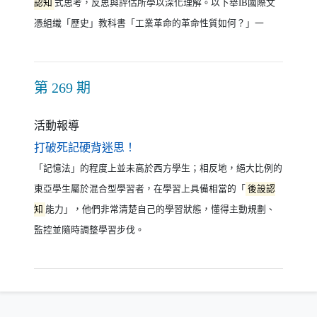
認知
式思考，反思與評估所學以深化理解。以下舉IB國際文
憑組織「歷史」教科書「工業革命的革命性質如何？」一
第 269 期
活動報導
（另開新視窗）
打破死記硬背迷思！
「記憶法」的程度上並未高於西方學生；相反地，絕大比例的
東亞學生屬於混合型學習者，在學習上具備相當的「
後設認
知
能力」，他們非常清楚自己的學習狀態，懂得主動規劃、
監控並隨時調整學習步伐。