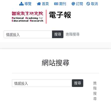
跳到主要內容
:::
導覽
首頁
期刊
訂閱
取消
搜尋
搜尋
進階搜尋
:::
網站搜尋
請輸入關鍵字
搜尋
進
階
搜
尋