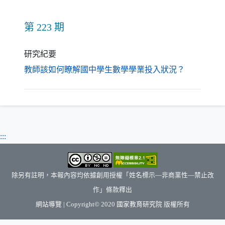
第 223 期
研究紀要
（另開新視
教師該如何瞭解國中學生數學學業投入狀況？
:::
除另有註明，本報內容均依據創用授權「姓名標示—非商業性—禁止改
作」條款釋出
（另開新視窗）
網站導覽
| Copyright© 2020
國家教育研究院
版權所有