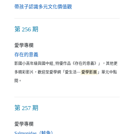
（另開新視窗）
帶孩子認識多元文化價值觀
第 256 期
愛學專欄
（另開新視窗）
存在的意義
影國小高年級與國中組_特優作品《存在的意義》」，其他更
多精彩影片，歡迎至愛學網「愛生活—
愛學影展
」單元中點
閱。
第 257 期
愛學專欄
（另開新視窗）
Salmonidae（鮭魚）