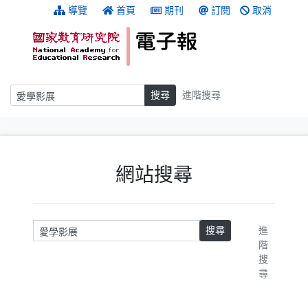
跳到主要內容
:::
導覽
首頁
期刊
訂閱
取消
搜尋
搜尋
進階搜尋
:::
網站搜尋
請輸入關鍵字
搜尋
進
階
搜
尋