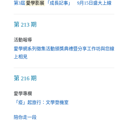
（另開
第3屆
愛學影展
「成長記事」 9月15日盛大上線
第 213 期
活動報導
愛學網系列徵集活動頒獎典禮暨分享工作坊與您線
（另開新視窗）
上相見
第 216 期
愛學專欄
（另開新視窗）
「疫」起旅行：文學登機室
（另開新視窗）
陪你走一段