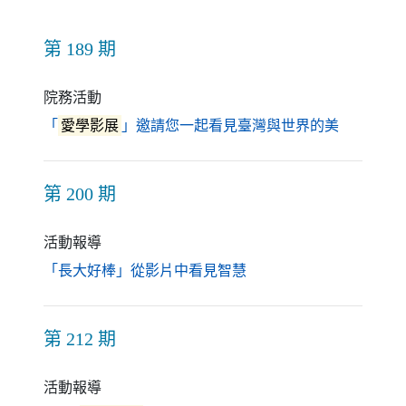
第 189 期
院務活動
（另開新
「
愛學影展
」邀請您一起看見臺灣與世界的美
第 200 期
活動報導
（另開新視窗）
「長大好棒」從影片中看見智慧
第 212 期
活動報導