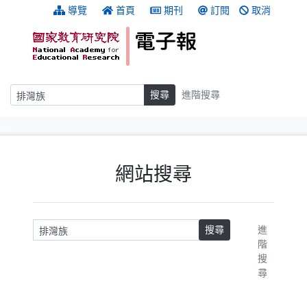
跳到主要內容
:::
導覽
首頁
期刊
訂閱
取消
搜尋
搜尋
進階搜尋
:::
網站搜尋
請輸入關鍵字
搜尋
進
階
搜
尋