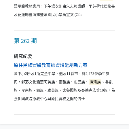
語示範教材應用；下午場次則由朱志強講師、里苾荷代理校長
及花蓮縣豐濱鄉豐濱國民小學黃宣文 (Cilo
第 262 期
研究紀要
（另開新視窗）
原住民族實驗教育師資增能創新方案
國中小2所及1所完全中學，遍及11縣市，計2,473位學生參
與，部落文化涵蓋阿美族、泰雅族、布農族、
排灣族
、魯凱
族、卑南族、鄒族、雅美族、太魯閣族及賽德克族等10族。為
強化國教院原教中心與原民實校之間的信任