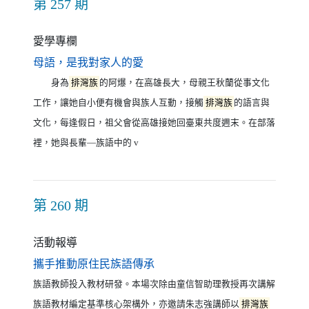
第 257 期
愛學專欄
（另開新視窗）
母語，是我對家人的愛
身為
排灣族
的阿爆，在高雄長大，母親王秋蘭從事文化
工作，讓她自小便有機會與族人互動，接觸
排灣族
的語言與
文化，每逢假日，祖父會從高雄接她回臺東共度週末。在部落
裡，她與長輩—族語中的 v
第 260 期
活動報導
（另開新視窗）
攜手推動原住民族語傳承
族語教師投入教材研發。本場次除由童信智助理教授再次講解
族語教材編定基準核心架構外，亦邀請朱志強講師以
排灣族