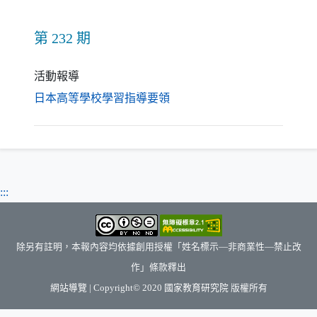
第 232 期
活動報導
（另開新視窗）
日本高等學校學習指導要領
:::
除另有註明，本報內容均依據創用授權「姓名標示—非商業性—禁止改
作」條款釋出
（另開新視窗）
網站導覽
| Copyright© 2020
國家教育研究院
版權所有