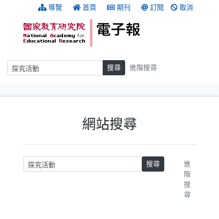
跳到主要內容
:::
導覽
首頁
期刊
訂閱
取消
搜尋
搜尋
進階搜尋
:::
網站搜尋
請輸入關鍵字
搜尋
進
階
搜
尋