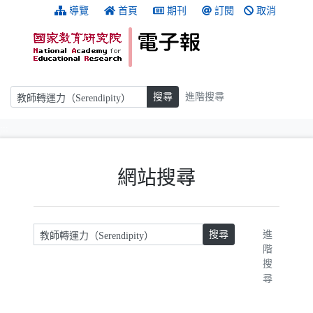
跳到主要內容
:::
導覽
首頁
期刊
訂閱
取消
搜尋
搜尋
進階搜尋
:::
網站搜尋
請輸入關鍵字
搜尋
進
階
搜
尋