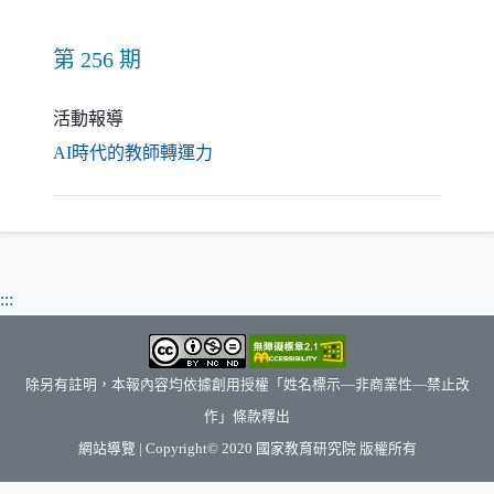
第 256 期
活動報導
（另開新視窗）
AI時代的教師轉運力
:::
除另有註明，本報內容均依據創用授權「姓名標示—非商業性—禁止改
作」條款釋出
（另開新視窗）
網站導覽
| Copyright© 2020
國家教育研究院
版權所有