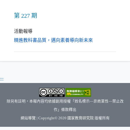
第 227 期
活動報導
（另開新視窗）
精進教科書品質，邁向素養導向新未來
:::
除另有註明，本報內容均依據創用授權「姓名標示—非商業性—禁止改
作」條款釋出
（另開新視窗）
網站導覽
| Copyright© 2020
國家教育研究院
版權所有