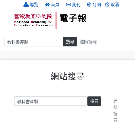
跳到主要內容
:::
導覽
首頁
期刊
訂閱
取消
搜尋
搜尋
進階搜尋
:::
網站搜尋
請輸入關鍵字
搜尋
進
階
搜
尋