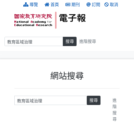
跳到主要內容
:::
導覽
首頁
期刊
訂閱
取消
搜尋
搜尋
進階搜尋
:::
網站搜尋
請輸入關鍵字
搜尋
進
階
搜
尋