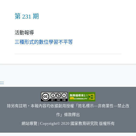
第 231 期
活動報導
（另開新視窗）
三種形式的數位學習不平等
:::
除另有註明，本報內容均依據創用授權「姓名標示—非商業性—禁止改
作」條款釋出
（另開新視窗）
網站導覽
| Copyright© 2020
國家教育研究院
版權所有