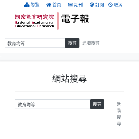
跳到主要內容
:::
導覽
首頁
期刊
訂閱
取消
搜尋
搜尋
進階搜尋
:::
網站搜尋
請輸入關鍵字
搜尋
進
階
搜
尋